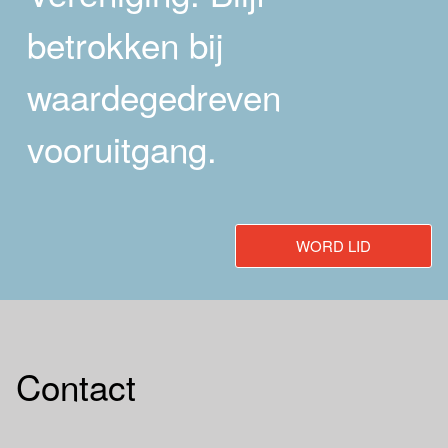
betrokken bij
waardegedreven
vooruitgang.
WORD LID
Contact