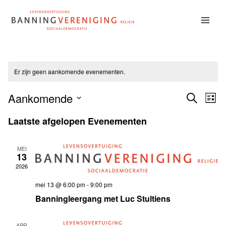
Doorgaan
naar
inhoud
Er zijn geen aankomende evenementen.
Aankomende
Ev
Even
ZOEKEN
LIJST
Selecteer
we
Laatste afgelopen Evenementen
Zoek
een
nav
datum.
en
MEI
13
2026
weer
mei 13 @ 6:00 pm
-
9:00 pm
Banningleergang met Luc Stultiens
navig
APR