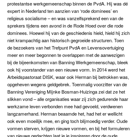
protestantse werkgemeenschap binnen de PvdA. Hij was dé
expert in Nederland ten aanzien van ‘rode dominees’ en
religieus socialisme – en was vanzelfsprekend een van de
sprekers tijdens een avond in de Rode Hoed over die rode
dominees. Hoewel hij van de geschiedenis hield, hield hij zich
niet krampachtig aan historisch gegroeide structuren. Toen
de bezoekers van het Trefpunt PvdA en Levensovertuiging
meer en meer begonnen te overlappen met de aanwezigen
bij de bijeenkomsten van Banning Werkgemeenschap, bleek
ook hij voorstander van een nieuwe vorm. In 2014 werd het
Arbeidspastoraat DISK, waar ook Herman bij betrokken was,
opgeheven wegens geldgebrek. Toenmalig voorzitter van de
Banning Vereniging Mijnke Bosman-Huizinga zei dat ze het
slikken vond – alle organisaties waar zij zich gedurende haar
werkzame leven verbonden mee had gevoeld, verdwenen
langzamerhand. Herman beaamde het, had het er wellicht
ook even moeilijk mee, en ging toch blijmoedig verder. Oude
vormen sterven, krijgen nieuwe vormen, en bij het formuleren
van nieuwe gedachten laat je je inspireren door de oude.