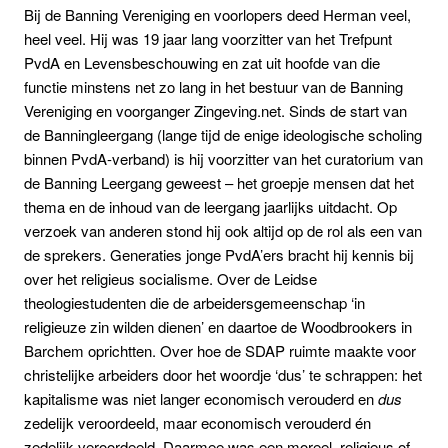
Bij de Banning Vereniging en voorlopers deed Herman veel,
heel veel. Hij was 19 jaar lang voorzitter van het Trefpunt
PvdA en Levensbeschouwing en zat uit hoofde van die
functie minstens net zo lang in het bestuur van de Banning
Vereniging en voorganger Zingeving.net. Sinds de start van
de Banningleergang (lange tijd de enige ideologische scholing
binnen PvdA-verband) is hij voorzitter van het curatorium van
de Banning Leergang geweest – het groepje mensen dat het
thema en de inhoud van de leergang jaarlijks uitdacht. Op
verzoek van anderen stond hij ook altijd op de rol als een van
de sprekers. Generaties jonge PvdA’ers bracht hij kennis bij
over het religieus socialisme. Over de Leidse
theologiestudenten die de arbeidersgemeenschap ‘in
religieuze zin wilden dienen’ en daartoe de Woodbrookers in
Barchem oprichtten. Over hoe de SDAP ruimte maakte voor
christelijke arbeiders door het woordje ‘dus’ te schrappen: het
kapitalisme was niet langer economisch verouderd en
dus
zedelijk veroordeeld, maar economisch verouderd én
zedelijk veroordeeld. Daarmee was een moreel, religieus of