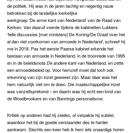
de politiek. Hij was in de jaren tachtig en negentig nauw
betrokken bij de landelijke kerkelijke
werkgroep ‘De arme kant van Nederland’ van de Raad van
Kerken. Van daaruit voerde tijdens de kabinetten-Lubbers
‘felle discussies [met ministers] De Koning/De Graaf over het
al dan niet voorkomen van armoede in Nederland’, schreef hij
me in 2018. Pas het eerste Paarse kabinet erkende het
bestaan van armoede in Nederland, in de troonrede van 1995
en in de beleidsnota
De andere kant van Nederland,
en zette
een armoedebeleid op. Voor hemzelf moet dat toch ook
erkenning van zijn inzet geweest zijn. Maar daar was het
hem natuurlijk niet om te doen. Die maatschappelijke inzet
was vanzelfsprekend – en daarin was hij echt een kind van
de Woodbrookers en van Bannings personalisme.
Kritiek op anderen had hij zelden, of verpakte hij subtiel,
waardoor het bij de goede verstaander des te harder
aankwam. Slechts een keer heb ik hem iets onaardigs horen