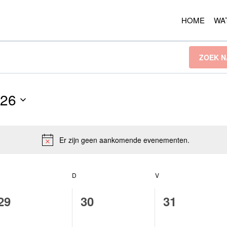
HOME
WA
ZOEK N
026
Er zijn geen aankomende evenementen.
Bericht
OENSDAG
D
DONDERDAG
V
VRIJDAG
0
0
0
29
30
31
evenementen,
evenementen,
evenement