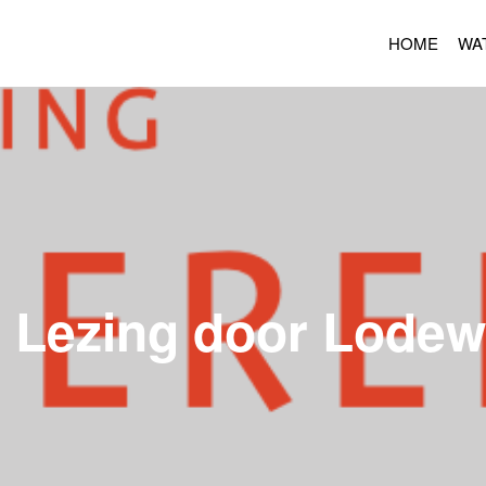
HOME
WA
 Lezing door Lodew