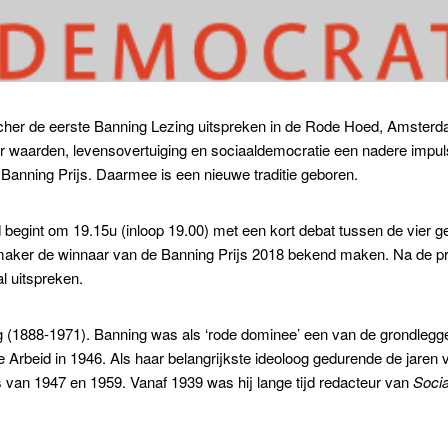
er de eerste Banning Lezing uitspreken in de Rode Hoed, Amsterdam.
 waarden, levensovertuiging en sociaaldemocratie een nadere impuls
Banning Prijs. Daarmee is een nieuwe traditie geboren.
d begint om 19.15u (inloop 19.00) met een kort debat tussen de vier 
aker de winnaar van de Banning Prijs 2018 bekend maken. Na de prijsuit
l uitspreken.
 (1888-1971). Banning was als ‘rode dominee’ een van de grondlegger
Arbeid in 1946. Als haar belangrijkste ideoloog gedurende de jaren ve
van 1947 en 1959. Vanaf 1939 was hij lange tijd redacteur van
Soci