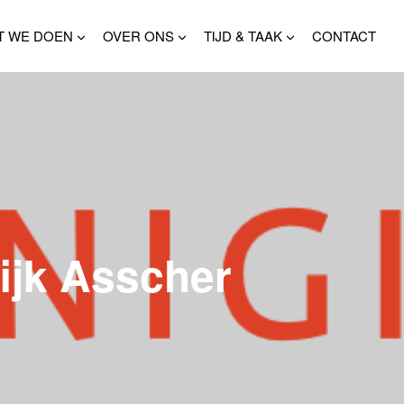
T WE DOEN
OVER ONS
TIJD & TAAK
CONTACT
ijk Asscher