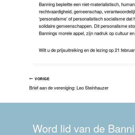
Banning bepleitte een niet-materialistisch, huma
rechtvaardigheid, gemeenschap, verantwoordelijk
‘personalisme’ of personalistisch socialisme dat 
solidaire gemeenschappen. Dit personalisme stond
Bannings morele appel, zijn nadruk op cultuur en
Wilt u de prijsuitreiking en de lezing op 21 febru
Bericht
VORIGE
Brief aan de vereniging: Leo Steinhauzer
navigatie
Word lid van de Bannin