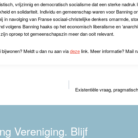
nistisch, vrijzinnig en democratisch socialisme dat een sterke nadruk
heid en solidariteit. Individu en gemeenschap waren voor Banning on
hij in navolging van Franse sociaal-christelijke denkers omarmde, ston
 volgens Banning haaks op het economisch liberalisme en ‘anarchisti
 zijn oproep tot gemeenschapszin meer dan ooit relevant.
ari bijwonen? Meldt u dan nu aan via
deze
link. Meer informatie? Mail 
Existentiële vraag, pragmatisch
g Vereniging. Blijf