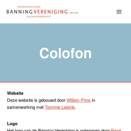
Doorgaan
naar
inhoud
Colofon
Website
Deze website is gebouwd door
Willem Prins
in
samenwerking met
Tommie Leisink
.
Logo
Het logo van de Banning Vereniging is ontworpen door
René