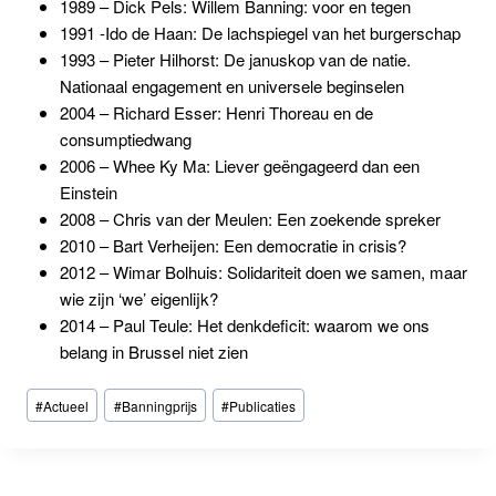
1989 – Dick Pels: Willem Banning: voor en tegen
1991 -Ido de Haan: De lachspiegel van het burgerschap
1993 – Pieter Hilhorst:
De januskop van de natie.
Nationaal engagement en universele beginselen
2004 – Richard Esser:
Henri Thoreau en de
consumptiedwang
2006 – Whee Ky Ma: Liever geëngageerd dan een
Einstein
2008 – Chris van der Meulen: Een zoekende spreker
2010 – Bart Verheijen: Een democratie in crisis?
2012 – Wimar Bolhuis: Solidariteit doen we samen, maar
wie zijn ‘we’ eigenlijk?
2014 – Paul Teule:
Het denkdeficit: waarom we ons
belang in Brussel niet zien
Bericht
#
Actueel
#
Banningprijs
#
Publicaties
tags: