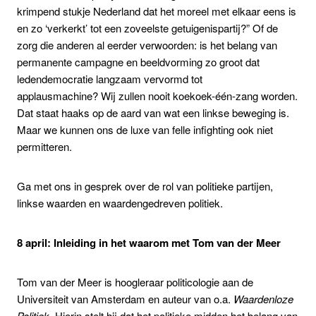
krimpend stukje Nederland dat het moreel met elkaar eens is
en zo ‘verkerkt’ tot een zoveelste getuigenispartij?” Of de
zorg die anderen al eerder verwoorden: is het belang van
permanente campagne en beeldvorming zo groot dat
ledendemocratie langzaam vervormd tot
applausmachine? Wij zullen nooit koekoek-één-zang worden.
Dat staat haaks op de aard van wat een linkse beweging is.
Maar we kunnen ons de luxe van felle infighting ook niet
permitteren.
Ga met ons in gesprek over de rol van politieke partijen,
linkse waarden en waardengedreven politiek.
8 april: Inleiding in het waarom met Tom van der Meer
Tom van der Meer is hoogleraar politicologie aan de
Universiteit van Amsterdam en auteur van o.a.
Waardenloze
Politiek
. Hierin stelt hij dat het politieke midden het belang van