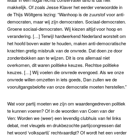
makkelijk. Of zoals Jesse Klaver het eerder verwoordde in
de Thijs Wöltgens lezing: “Wanhoop is de zuurstof voor anti-
democraten, maar wij zijn democraten. Sociaal-democraten.
Groene sociaal-democraten. Wij kiezen altijd voor hoop en
verandering. […] Terwijl hardwerkend Nederland worstelt om
het hoofd boven water te houden, maken anti-democratische
krachten gretig misbruik van de onvrede. Dat doen ze door
zondenbokken aan te wijzen. Dit is ons allemaal niet
overkomen, dit waren politieke keuzes. Rechtse politieke
keuzes. […] Wij voelen die onvrede evengoed. Als we onze
onvrede willen omzetten in iets goeds, Dan zullen we de
vooruitgangsbelofte van onze democratie moeten herstellen.”
Wat voor partij moeten we zijn om waardengedreven politiek
te kunnen voeren? Of in de woorden van Coen van der
Ven: Worden we (weer) een levendig clubhuis van fel links
debat, met vleugels en drukbezochte partijcongressen dat
het woord ‘volkspartij’ rechtvaardigt? Of wordt het een verder