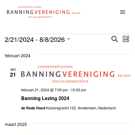
Doorgaan
naar
inhoud
Evenementen
2/21/2024
 - 
8/8/2026
Ev
Even
ZOEKEN
LIJST
Selecteer
we
Zoek
een
februari 2024
nav
datum.
en
WO
21
weer
februari 21, 2024 @ 7:00 pm
-
10:30 pm
Banning Lezing 2024
navig
de Rode Hoed
Keizersgracht 102, Amsterdam, Nederland
maart 2025